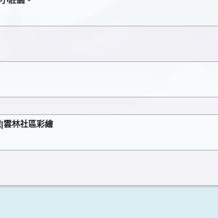
點小莊園。
喔|雲林社區彩繪