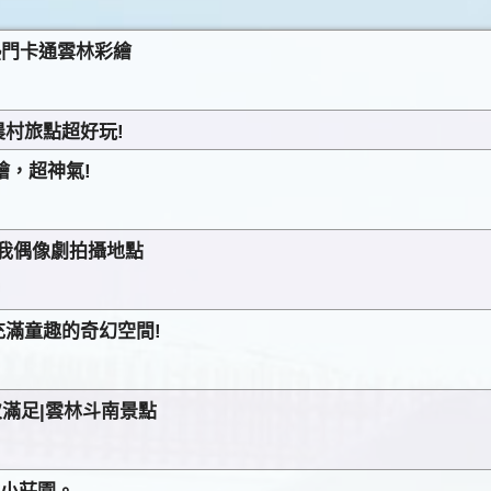
熱門卡通雲林彩繪
村旅點超好玩!
繪，超神氣!
個我偶像劇拍攝地點
滿童趣的奇幻空間!
滿足|雲林斗南景點