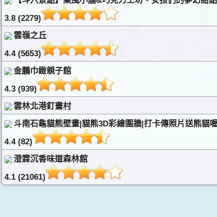
【斗六景點】菓風小舖&巧克力工坊。女孩們的夢幻甜
3.8 (2279)
雲嶺之丘
4.4 (5653)
金鵬巾緻親子館
4.3 (939)
雲林北港釘畫村
斗南石龜貓熊壁畫|貓熊3D彩繪圍牆|打卡傳照片送熊貓
4.4 (82)
澄霖沉香味道森林館
4.1 (21061)