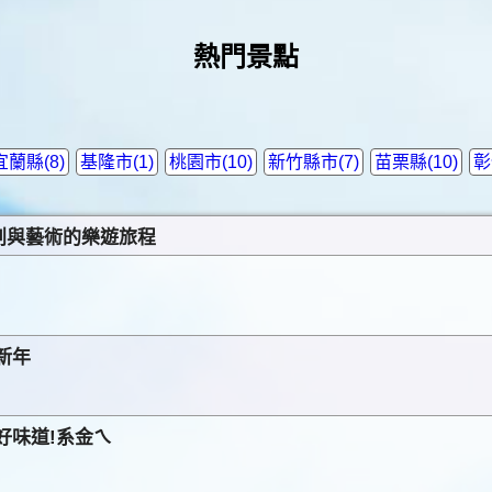
熱門景點
宜蘭縣(8)
基隆市(1)
桃園市(10)
新竹縣市(7)
苗栗縣(10)
彰
創與藝術的樂遊旅程
新年
好味道!系金ㄟ