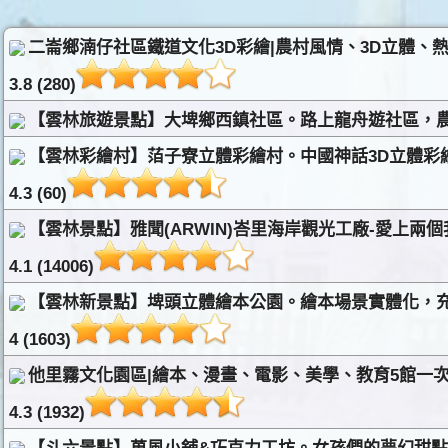
二崙鄉湳仔社區鐵道文化3D彩繪|農村風情、3D立體、
3.8 (280)
【雲林旅遊景點】大埤鄉西鎮社區。路上龍舟遊社區，農
【雲林彩繪村】萡子寮立體彩繪村。中國神話3D立體彩
4.3 (60)
【雲林景點】雅聞(ARWIN)峇里海岸觀光工廠-愛上兩
4.1 (14006)
【雲林新景點】埤頭立體繪本公園。繪本場景實體化，充
4 (1603)
他里霧文化園區|繪本、漫畫、電影、美學、教育5館一次
4.3 (1932)