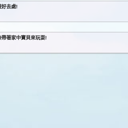
好去處!
帶著家中寶貝來玩耍!