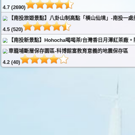
4.7 (2690)
【南投旅遊景點】八卦山制高點「橫山仙境」-南投一處
4.5 (520)
【南投新景點】Hohocha喝喝茶/台灣香日月潭紅茶廠
車籠埔斷層保存園區-科博館富教育意義的地震保存區
4.2 (40)