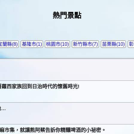
熱門景點
宜蘭縣(8)
基隆市(1)
桃園市(10)
新竹縣市(7)
苗栗縣(10)
彰
蘿西家族回到日治時代的懷舊時光!
始…
蛇麻市集，就讓熊阿蔡告訴你精釀啤酒的小祕密。