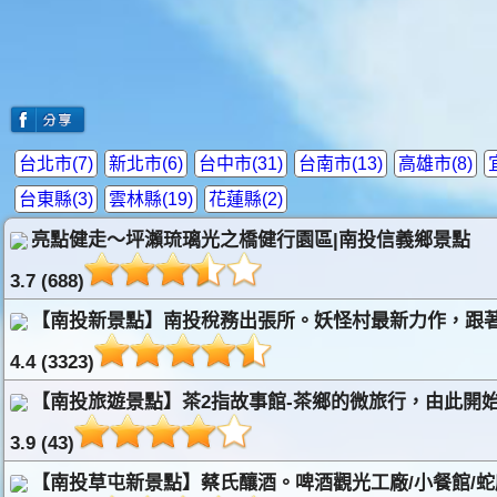
台北市(7)
新北市(6)
台中市(31)
台南市(13)
高雄市(8)
台東縣(3)
雲林縣(19)
花蓮縣(2)
亮點健走〜坪瀨琉璃光之橋健行園區|南投信義鄉景點
3.7 (688)
【南投新景點】南投稅務出張所。妖怪村最新力作，跟著
4.4 (3323)
【南投旅遊景點】茶2指故事館-茶鄉的微旅行，由此開
3.9 (43)
【南投草屯新景點】蔡氏釀酒。啤酒觀光工廠/小餐館/