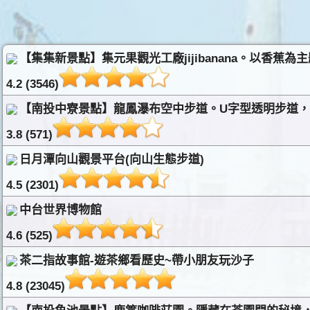
【集集新景點】集元果觀光工廠jijibanana。以香蕉
4.2 (3546)
【南投中寮景點】龍鳳瀑布空中步道。U字型透明步道，漫
3.8 (571)
日月潭向山觀景平台(向山生態步道)
4.5 (2301)
中台世界博物館
4.6 (525)
茶二指故事館-遊茶鄉看歷史~帶小朋友玩沙子
4.8 (23045)