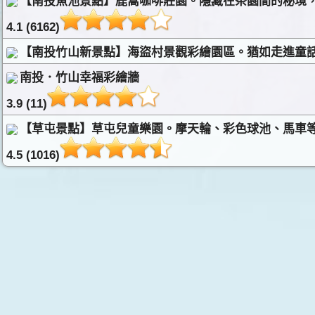
【南投魚池景點】鹿篙咖啡莊園。隱藏在茶園間的秘境，
4.1 (6162)
【南投竹山新景點】海盜村景觀彩繪園區。猶如走進童
南投．竹山幸福彩繪牆
3.9 (11)
【草屯景點】草屯兒童樂園。摩天輪、彩色球池、馬車等
4.5 (1016)