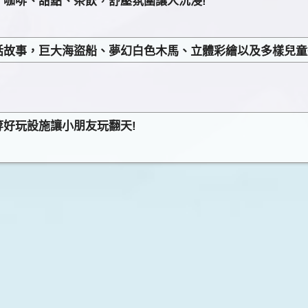
咖啡、甜點、茶飲，舒壓氛圍讓人沉浸!
話故事，巨大海盜船、夢幻白色木馬、立體彩繪以及多樣兒童
好玩設施讓小朋友玩翻天!