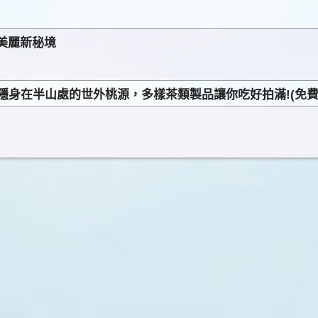
美麗新秘境
。隱身在半山處的世外桃源，多樣茶類製品讓你吃好拍滿!(免費