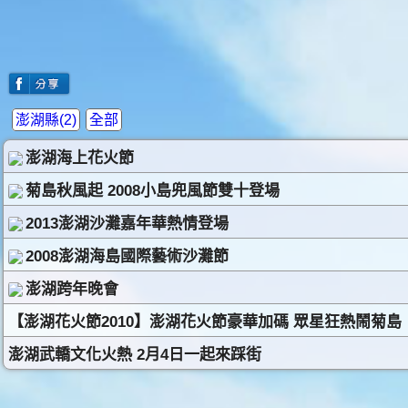
澎湖縣(2)
全部
澎湖海上花火節
菊島秋風起 2008小島兜風節雙十登場
2013澎湖沙灘嘉年華熱情登場
2008澎湖海島國際藝術沙灘節
澎湖跨年晚會
【澎湖花火節2010】澎湖花火節豪華加碼 眾星狂熱鬧菊島
澎湖武轎文化火熱 2月4日一起來踩街