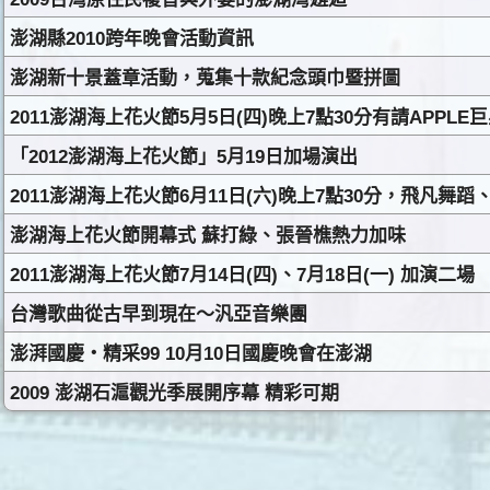
澎湖縣2010跨年晚會活動資訊
澎湖新十景蓋章活動，蒐集十款紀念頭巾暨拼圖
2011澎湖海上花火節5月5日(四)晚上7點30分有請APPLE
「2012澎湖海上花火節」5月19日加場演出
2011澎湖海上花火節6月11日(六)晚上7點30分，飛凡
澎湖海上花火節開幕式 蘇打綠、張晉樵熱力加味
2011澎湖海上花火節7月14日(四)、7月18日(一) 加演二場
台灣歌曲從古早到現在～汎亞音樂團
澎湃國慶‧精采99 10月10日國慶晚會在澎湖
2009 澎湖石滬觀光季展開序幕 精彩可期