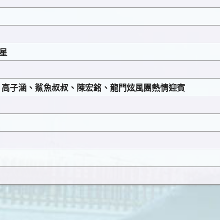
巨星
舞蹈、高子涵、鯊魚叔叔、陳宏銘、龍門炫風團熱情迎賓