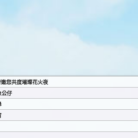
政府邀您共度璀璨花火夜
象公仔
舉
宵