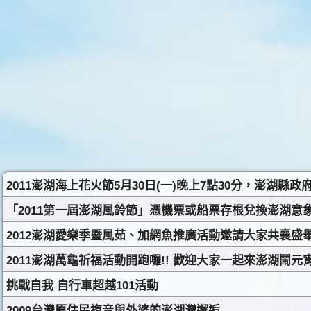
2011澎湖海上花火節5月30日(一)晚上7點30分，澎湖縣
「2011第一屆澎湖風鈴節」憑機票或船票存根兌換澎湖意
2012澎湖愛樂季暨風茹、加網魚推廣活動邀請大家共襄盛
2011澎湖萬龜祈福活動開跑囉!! 歡迎大家一起來澎湖鬧元
挑戰自我 自行車超越101活動
2009台灣原住民複音與外婆的澎湖灣邂逅