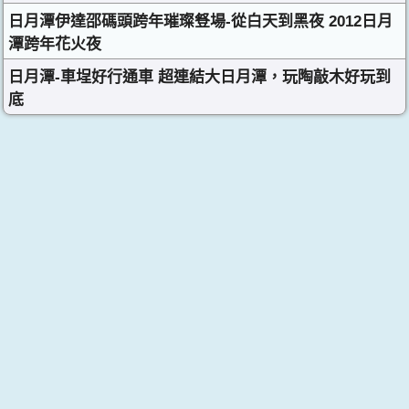
日月潭伊達邵碼頭跨年璀璨豋場-從白天到黑夜 2012日月
潭跨年花火夜
日月潭-車埕好行通車 超連結大日月潭，玩陶敲木好玩到
底