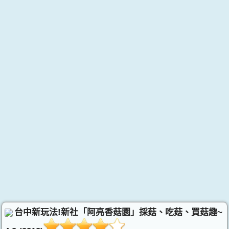
台中新玩法!新社「阿亮香菇園」採菇、吃菇、買菇趣~