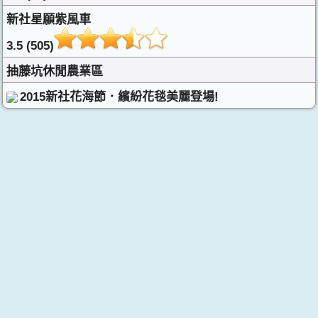
新社星願紫風車
3.5 (505)
抽藤坑休閒農業區
2015新社花海節．繽紛花毯美麗登場!