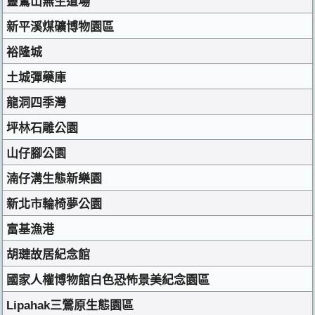
靈鷲山無生道場
新平溪煤礦博物園區
裕隆城
土城彈藥庫
龍洞四季灣
坪林石雕公園
山仔腳公園
湳仔溝生態新樂園
新北市輪椅夢公園
富基漁港
胡璉故居紀念館
國家人權博物館白色恐怖景美紀念園區
Lipahak三鶯原生態園區