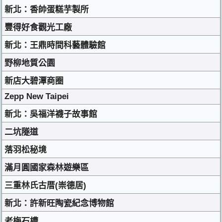
新北：香帥蛋糕芋製所
豐得好食觀光工廠
新北：王鼎時間科藝體驗館
野柳地質公園
新店大碧潭商圈
Zepp New Taipei
新北：吳福洋襪子故事館
二坑隧道
落羽松秘境
滿月圓國家森林遊樂區
三重林氏古厝(崇德居)
新北：許新旺陶瓷紀念博物館
老梅石槽