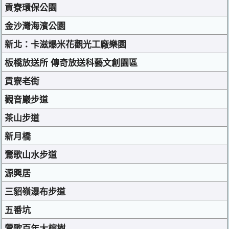
貢寮環保公園
金沙灣海濱公園
新北：卡滋爆米花觀光工廠樂園
板橋放送所 傳奇放送科藝文創園區
貢寮老街
觀音巖步道
茶山步道
新月橋
鶯歌山水步道
源興居
三貂嶺瀑布步道
五番坑
鶯歌百年大榕樹