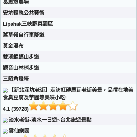
葛思悠農場
安坑輕軌公共藝術
Lipahak三峽野菜園區
舊草嶺自行車隧道
黃金瀑布
雙溪蝙蝠山步道
觀音山林梢步道
三貂角燈塔
【新北深坑老街】走訪紅磚屋瓦老街美景，品嚐在地美
食臭豆腐及芋圓等美味小吃!
4.1 (39728)
淡水老街-淡水一日遊~台北旅遊景點
雲仙樂園