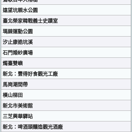
遠望坑親水公園
臺北榮家韓戰義士史蹟室
瑪鋉運動公園
汐止康誥坑溪
石門婚紗廣場
燭臺雙嶼
新北：豐得好食觀光工廠
馬崗潮間帶
橫山梯田
新北市美術館
三芝興華驛站
新北：啤酒頭釀造觀光酒廠