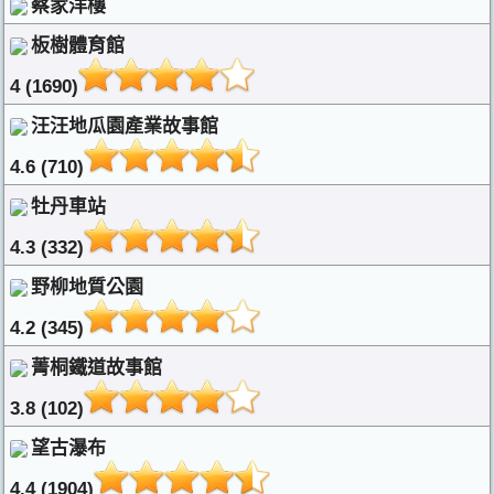
蔡家洋樓
板樹體育館
4 (1690)
汪汪地瓜園產業故事館
4.6 (710)
牡丹車站
4.3 (332)
野柳地質公園
4.2 (345)
菁桐鐵道故事館
3.8 (102)
望古瀑布
4.4 (1904)