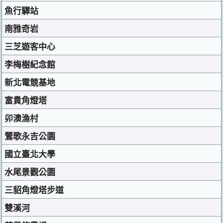
魚行驛站
南雅奇岩
三芝遊客中心
李梅樹紀念館
新北電競基地
富貴角燈塔
卯澳漁村
鶯歌永吉公園
國立臺北大學
水尾景觀公園
三貂角燈塔步道
雙溪河