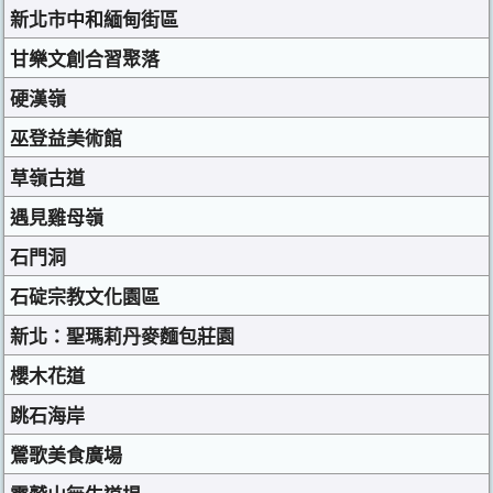
新北市中和緬甸街區
甘樂文創合習聚落
硬漢嶺
巫登益美術館
草嶺古道
遇見雞母嶺
石門洞
石碇宗教文化園區
新北：聖瑪莉丹麥麵包莊園
櫻木花道
跳石海岸
鶯歌美食廣場