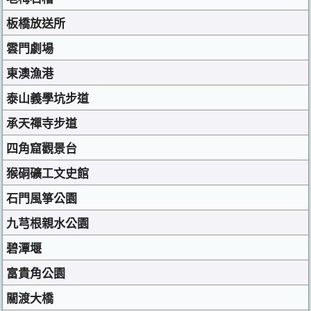
板橋放送所
雲門劇場
東澳漁港
泰山義學坑步道
承天禪寺步道
四角窟觀景台
猴硐礦工文史館
石門風箏公園
九芎根親水公園
碧潭堰
富貴角公園
關渡大橋