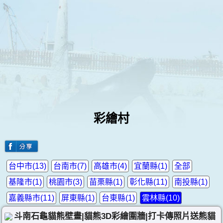
彩繪村
台中市(13)
台南市(7)
高雄市(4)
宜蘭縣(1)
全部
基隆市(1)
桃園市(3)
苗栗縣(1)
彰化縣(11)
南投縣(1)
嘉義縣市(11)
屏東縣(1)
台東縣(1)
雲林縣(10)
斗南石龜貓熊壁畫|貓熊3D彩繪圍牆|打卡傳照片送熊貓