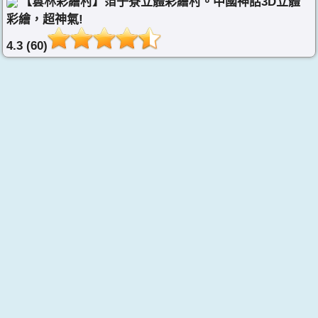
【雲林彩繪村】萡子寮立體彩繪村。中國神話3D立體
彩繪，超神氣!
4.3 (60)