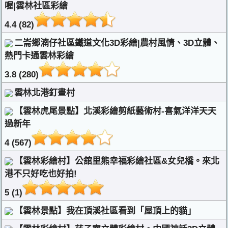
喔|雲林社區彩繪
4.4 (82)
二崙鄉湳仔社區鐵道文化3D彩繪|農村風情、3D立體、
熱門卡通雲林彩繪
3.8 (280)
雲林北港釘畫村
【雲林虎尾景點】北溪彩繪剪紙藝術村-喜氣洋洋天天
過新年
4 (567)
【雲林彩繪村】公舘里熊幸福彩繪社區&女兒橋。來北
港不只好吃也好拍!
5 (1)
【雲林景點】我在頂溪社區看到「屋頂上的貓」