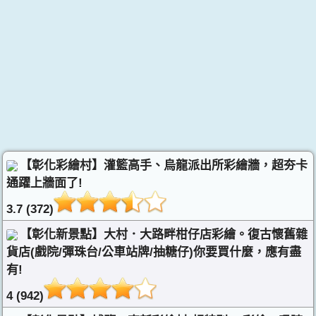
【彰化彩繪村】灌籃高手、烏龍派出所彩繪牆，超夯卡
通躍上牆面了!
3.7 (372)
【彰化新景點】大村．大路畔柑仔店彩繪。復古懷舊雜
貨店(戲院/彈珠台/公車站牌/抽糖仔)你要買什麼，應有盡
有!
4 (942)