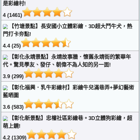
是彩繪村!
4 (1461)
【竹塘景點】長安國小立體彩繪．3D超大鬥牛犬，熱
門打卡夯點!
4.4 (25)
【彰化永靖景點】永靖故事牆．懷舊永靖街的繁華年
代。驚見學友、發仔、朝偉不為人知的另一面!
3.9 (299)
【彰化福興．乳牛彩繪村】彩繪牛兒滿巷弄+夢幻藝術
藍晒圖
3.6 (583)
【彰化新景點】忠權社區彩繪巷。3D立體狗彩繪，超
萌上鏡!
4.2 (1309)