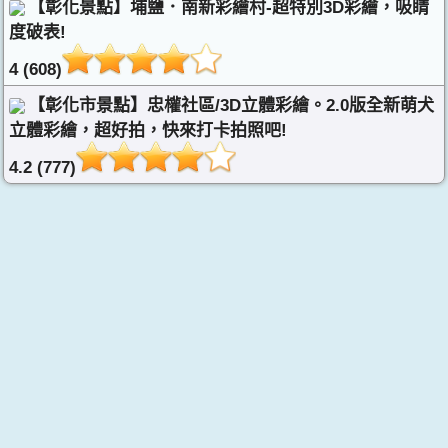
【彰化景點】埔鹽．南新彩繪村-超特別3D彩繪，吸睛
度破表!
4 (608)
【彰化市景點】忠權社區/3D立體彩繪。2.0版全新萌犬
立體彩繪，超好拍，快來打卡拍照吧!
4.2 (777)