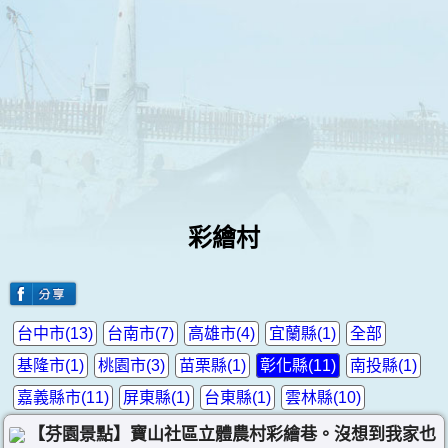
彩繪村
台中市(13)
台南市(7)
高雄市(4)
宜蘭縣(1)
全部
基隆市(1)
桃園市(3)
苗栗縣(1)
彰化縣(11)
南投縣(1)
嘉義縣市(11)
屏東縣(1)
台東縣(1)
雲林縣(10)
【芬園景點】寶山社區立體農村彩繪巷。沒想到我家也