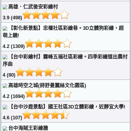
高雄．仁武後安彩繪村
3.9 (498)
【彰化新景點】忠權社區彩繪巷。3D立體狗彩繪，超
萌上鏡!
4.2 (1309)
【台中彩繪村】霧峰五福社區彩繪。四季彩繪道出農村
序曲
4 (80)
高雄時空之城(詩舒曼蠶絲文化園區)
4.2 (1694)
【台中沙鹿景點】國王社區3D立體彩繪，近靜宜大學!
4.6 (107)
台中海賊王彩繪牆