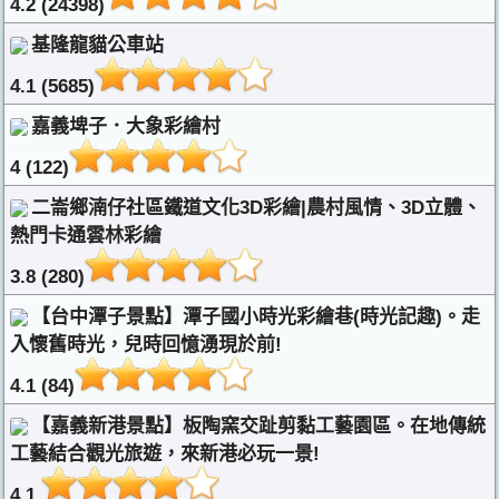
4.2 (24398)
基隆龍貓公車站
4.1 (5685)
嘉義埤子．大象彩繪村
4 (122)
二崙鄉湳仔社區鐵道文化3D彩繪|農村風情、3D立體、
熱門卡通雲林彩繪
3.8 (280)
【台中潭子景點】潭子國小時光彩繪巷(時光記趣)。走
入懷舊時光，兒時回憶湧現於前!
4.1 (84)
【嘉義新港景點】板陶窯交趾剪黏工藝園區。在地傳統
工藝結合觀光旅遊，來新港必玩一景!
4.1