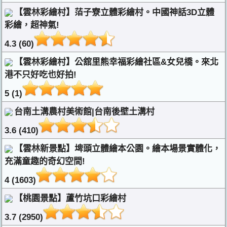
【雲林彩繪村】萡子寮立體彩繪村。中國神話3D立體
彩繪，超神氣!
4.3 (60)
【雲林彩繪村】公舘里熊幸福彩繪社區&女兒橋。來北
港不只好吃也好拍!
5 (1)
台南土溝農村美術館|台南後壁土溝村
3.6 (410)
【雲林新景點】埤頭立體繪本公園。繪本場景實體化，
充滿童趣的奇幻空間!
4 (1603)
【桃園景點】蘆竹坑口彩繪村
3.7 (2950)