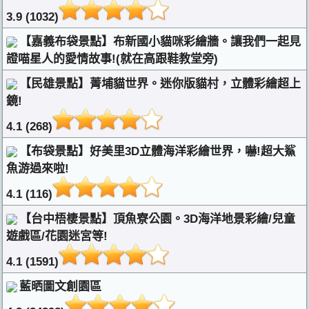
3.9 (1032)
【嘉義布袋景點】布新國小貓咪彩繪牆。讓我們一起見
證喵星人的愛情故事!(就在高跟鞋教堂旁)
【民雄景點】菁埔貓世界。迷你版貓村，立體彩繪超上
鏡!
4.1 (268)
【布袋景點】好美里3D立體海洋彩繪世界，嚇!超大鯊
魚游過來啦!
4.1 (116)
【台中梧棲景點】頂魚寮公園。3D海洋地景彩繪/兒童
遊戲區/花園迷宮等!
4.1 (1591)
藍晒圖文創園區