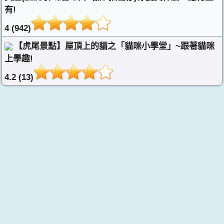
有!
4 (942)
【虎尾景點】屋頂上的貓之「貓咪小學堂」~跟著貓咪
上學趣!
4.2 (13)