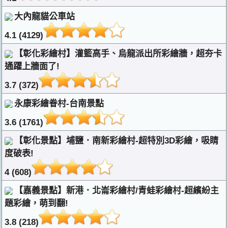
大內龍貓公車站
4.1 (4129)
【彰化彩繪村】灌籃高手、烏龍派出所彩繪牆，超夯卡
通躍上牆面了!
3.7 (372)
永康彩繪眷村-台南景點
3.6 (1761)
【彰化景點】埔鹽．南新彩繪村-超特別3D彩繪，吸睛
度破表!
4 (608)
【嘉義景點】新港．北崙彩繪村/青蛙彩繪村-超繽紛主
題彩繪，萌到翻!
3.8 (218)