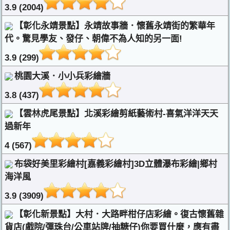
3.9 (2004)
【彰化永靖景點】永靖故事牆．懷舊永靖街的繁華年
代。驚見學友、發仔、朝偉不為人知的另一面!
3.9 (299)
桃園大溪．小小兵彩繪牆
3.8 (437)
【雲林虎尾景點】北溪彩繪剪紙藝術村-喜氣洋洋天天
過新年
4 (567)
布袋好美里彩繪村[嘉義彩繪村]3D立體瀑布彩繪|鄉村
海洋風
3.9 (3909)
【彰化新景點】大村．大路畔柑仔店彩繪。復古懷舊雜
貨店(戲院/彈珠台/公車站牌/抽糖仔)你要買什麼，應有盡