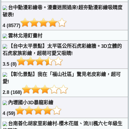
台中動漫彩繪巷。漫畫迷照過來!超夯動漫彩繪吸睛度
破表!
4 (8577)
雲林北港釘畫村
【台中太平景點】太平區公所石虎彩繪牆。3D立體的
石虎家族彩繪，超萌可愛又吸睛!
3.5 (8)
【彰化景點】我在「福山社區」驚見老皮彩繪，超可
愛!
2.8 (168)
內壢國小3D暴龍彩繪
4 (59)
台南善化胡家里彩繪村-櫻木花道、流川楓六七年級生