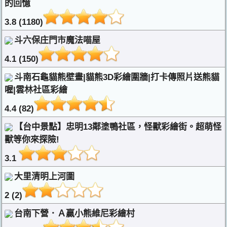
的回憶
3.8 (1180)
斗六保庄門市魔法喵屋
4.1 (150)
斗南石龜貓熊壁畫|貓熊3D彩繪圍牆|打卡傳照片送熊貓
喔|雲林社區彩繪
4.4 (82)
【台中景點】忠明13鄰塗鴨社區，怪獸彩繪街。超萌怪
獸等你來探險!
3.1
大里清明上河圖
2 (2)
台南下營．Ａ贏小熊維尼彩繪村