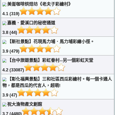
美崙咖啡烘焙坊《老夫子彩繪村》
4.1 (319)
嘉義．愛溪口的秘密通道
3.8 (44)
【新社景點】花現馬力埔．馬力埔彩繪小徑。
3.9 (479)
【台中旅遊景點】彩虹眷村--另一個彩虹天堂
4.2 (33087)
【彰化福興景點】三和社區西瓜彩繪村。每一個卡通人
物，都是西瓜的代言人，超萌!
3.9 (47)
祝大漁物產文創館
3.7 (4480)