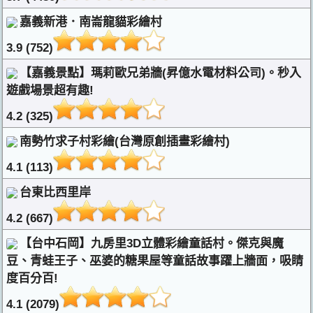
嘉義新港．南崙龍貓彩繪村
3.9 (752)
【嘉義景點】瑪莉歐兄弟牆(昇億水電材料公司)。秒入
遊戲場景超有趣!
4.2 (325)
南勢竹求子村彩繪(台灣原創插畫彩繪村)
4.1 (113)
台東比西里岸
4.2 (667)
【台中石岡】九房里3D立體彩繪童話村。傑克與魔
豆、青蛙王子、巫婆的糖果屋等童話故事躍上牆面，吸睛
度百分百!
4.1 (2079)