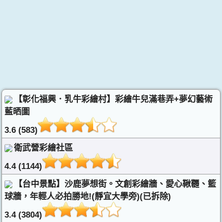
【彰化福興．乳牛彩繪村】彩繪牛兒滿巷弄+夢幻藝術
藍晒圖
3.6 (583)
衛武營彩繪社區
4.4 (1144)
【台中景點】沙鹿夢想街。文創彩繪牆、愛心鞦韆、籃
球牆，年輕人必拍勝地!(靜宜大學旁)(已拆除)
3.4 (3804)