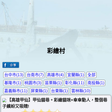
彩繪村
台中市(13)
台南市(7)
高雄市(4)
宜蘭縣(1)
全部
基隆市(1)
桃園市(3)
苗栗縣(1)
彰化縣(11)
南投縣(1)
嘉義縣市(11)
屏東縣(1)
台東縣(1)
雲林縣(10)
【高雄甲仙】甲仙貓巷。彩繪貓咪+傘傘動人，整個巷
子繽紛又吸睛!