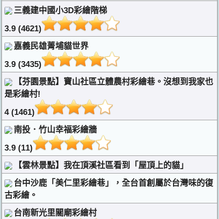
三義建中國小3D彩繪階梯
3.9 (4621)
嘉義民雄菁埔貓世界
3.9 (3435)
【芬園景點】寶山社區立體農村彩繪巷。沒想到我家也
是彩繪村!
4 (1461)
南投．竹山幸福彩繪牆
3.9 (11)
【雲林景點】我在頂溪社區看到「屋頂上的貓」
台中沙鹿「美仁里彩繪巷」，全台首創屬於台灣味的復
古彩繪。
台南新光里關廟彩繪村