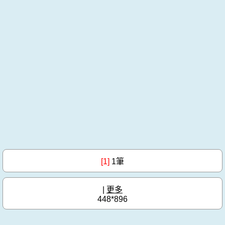
[1]
1筆
|
更多
448*896