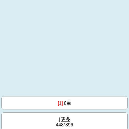
[1]
8筆
|
更多
448*896