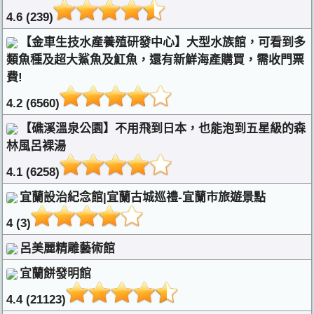
4.6 (239)
【金車生技水產養殖研發中心】大型水族館，可看到多
類魚種及超大鯊魚及魟魚，還有新鮮海產購買，需收門票
費!
4.2 (6560)
【礁溪溫泉公園】不用飛到日本，也能泡到五星級的森
林風呂裸湯
4.1 (6258)
宜蘭設治紀念館|宜蘭古城巡禮-宜蘭市旅遊景點
4 (3)
呂美麗精雕藝術館
宜蘭餅發明館
4.4 (21123)