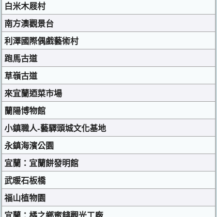
白米木屐村
南方澳觀景台
利澤國際偶戲藝術村
跑馬古道
草嶺古道
來宜蘭迺菜市場
蘭陽博物館
小鎮職人-藝驛頭城文化基地
永鎮海濱公園
宜蘭：宜蘭餅發明館
武暖石板橋
福山植物園
宜蘭：橘之鄉蜜餞觀光工廠