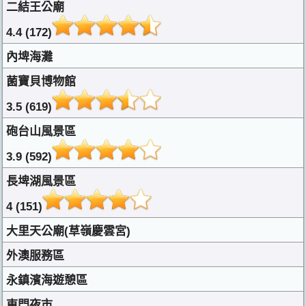
二結王公廟
4.4 (172)
內埤海灘
菌寶貝博物館
3.5 (619)
砲台山風景區
3.9 (592)
長埤湖風景區
4 (151)
大里天公廟(草嶺慶雲宮)
外澳服務區
永鎮濱海遊憩區
東門夜市