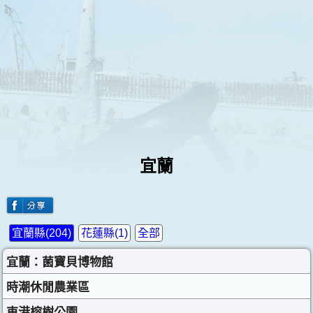
宜蘭
宜蘭縣(204)
花蓮縣(1)
全部
宜蘭：菌寶貝博物館
時潮休閒農業區
東港榕樹公園