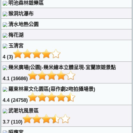
明池森林遊樂區
猴洞坑瀑布
清水地熱公園
梅花湖
玉清宮
4 (3)
幾米廣場|公園|-幾米繪本立體呈現-宜蘭旅遊景點
4.1 (16686)
羅東林業文化園區(惡作劇2吻拍攝場景)
4.4 (24758)
武荖坑風景區
3.7 (110)
昭應宮