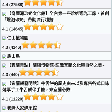
4.4 (27588)
【奇麗灣珍奶文化館】全台第一座珍奶觀光工廠，首創
「燈泡珍奶」帶動流行趨勢!
4.1 (14645)
仁山植物園
4.3 (4146)
龜山島
【宜蘭景點】蘭陽博物館-認識宜蘭文化與自然之美~
4.3 (440)
【宜蘭餅發明館】牛舌餅的歷史由來以及專售各式口味
薄厚手工牛舌餅伴手禮，來宜蘭必敗!
4.1 (11220)
養蜂人家蜂采館