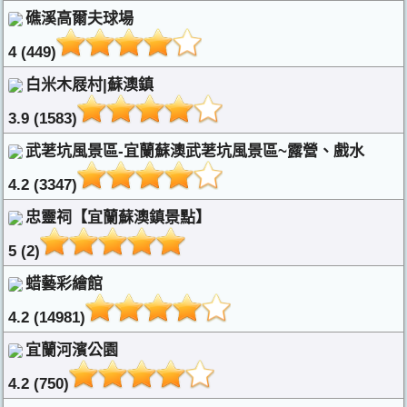
礁溪高爾夫球場
4 (449)
白米木屐村|蘇澳鎮
3.9 (1583)
武荖坑風景區-宜蘭蘇澳武荖坑風景區~露營、戲水
4.2 (3347)
忠靈祠【宜蘭蘇澳鎮景點】
5 (2)
蜡藝彩繪館
4.2 (14981)
宜蘭河濱公園
4.2 (750)