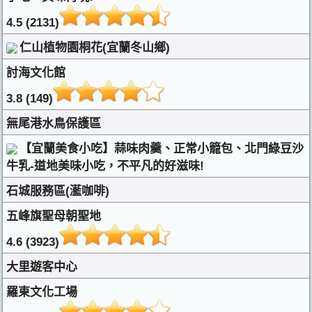
4.5 (2131)
仁山植物園桐花(宜蘭冬山鄉)
討海文化館
3.8 (149)
無尾港水鳥保護區
【宜蘭美食小吃】蒜味肉羹、正常小籠包、北門綠豆沙
牛乳-道地美味小吃，不平凡的好滋味!
石城服務區(灆咖啡)
五峰旗聖母朝聖地
4.6 (3923)
大里遊客中心
羅東文化工場