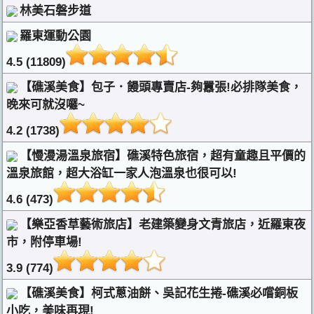
林美石磐步道
羅東運動公園
4.5 (11809)
【礁溪美食】包子．饅頭專賣店-夠囂張!必排隊美食，
晚來可就沒囉~
4.2 (1738)
【慢漫湯溫泉旅宿】礁溪特色旅宿，超有童趣且平價的
溫泉旅館，超大浴缸一家人泡溫泉也很可以!
4.6 (473)
【樂亞香草藝術旅店】老建築變身文青旅店，近羅東夜
市，附停車場!
3.9 (774)
【礁溪美食】柯式蔥油餅、吳記花生捲-礁溪必嚐銅板
小吃，美味再現!