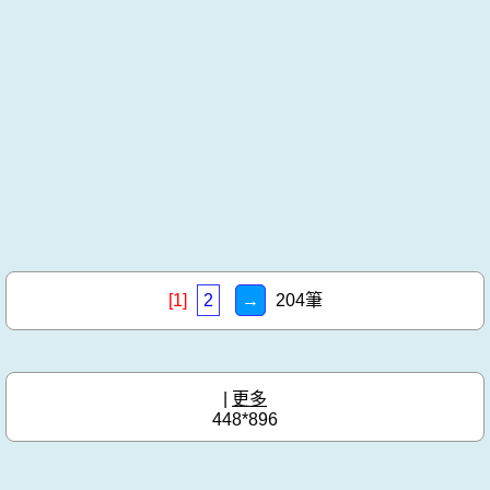
[1]
2
→
204筆
|
更多
448*896