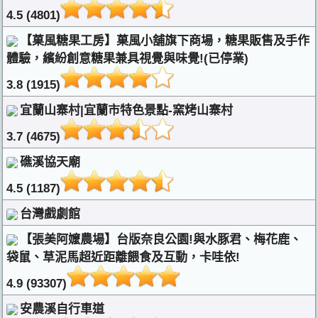
4.5 (4801)
【菓風糖果工房】菓風小舖旗下商場，糖果販售及手作
體驗，繽紛創意糖果兼具視覺與味覺!(已停業)
3.8 (1915)
宜蘭山寨村|宜蘭市特色景點-窯烤山寨村
3.7 (4675)
礁溪協天廟
4.5 (1187)
台灣戲劇館
【張美阿嬤農場】台版奈良公園!與水豚君、梅花鹿、
袋鼠、草泥馬超近距離餵食及互動，卡哇依!
4.9 (93307)
安農溪自行車道