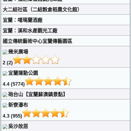
大二結社區（二結穀倉稻農文化館）
宜蘭：噶瑪蘭酒廠
宜蘭：溪和水產觀光工廠
國立傳統藝術中心宜蘭傳藝園區
幾米廣場
2 (2)
宜蘭運動公園
4.4 (5774)
砲台山【宜蘭蘇澳鎮景點】
新寮瀑布
4.3 (955)
吳沙故居