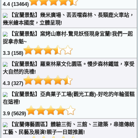
4.4 (13464)
【宜蘭景點】幾米廣場、丟丟噹森林、長頸鹿火車站，
幾米繪本國度，立體呈現!
【宜蘭景點】窯烤山寨村-驚見妖怪現身宜蘭!我們一起
捉拿赤魁~
3.3 (158)
【宜蘭景點】羅東林業文化園區。慢步森林鐵道，享受
大自然的洗禮!
4.3 (327)
【宜蘭景點】亞典菓子工場(觀光工廠)-好吃的年輪蛋糕
在這裡!
3.9 (5629)
【宜蘭傳藝園區】體驗三街、三館、三建築，串連傳統
工藝、民藝及展演!親子一日遊推薦!