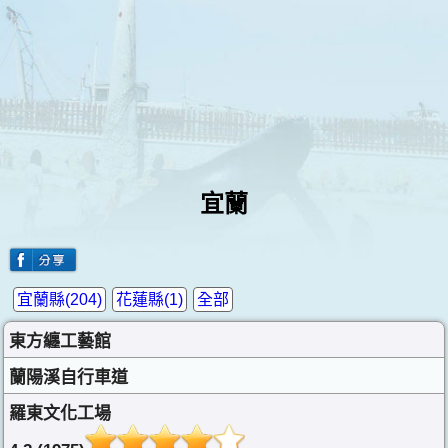
宜蘭
宜蘭縣(204)
花蓮縣(1)
全部
東方纏工藝館
蘭陽溪自行車道
羅東文化工場