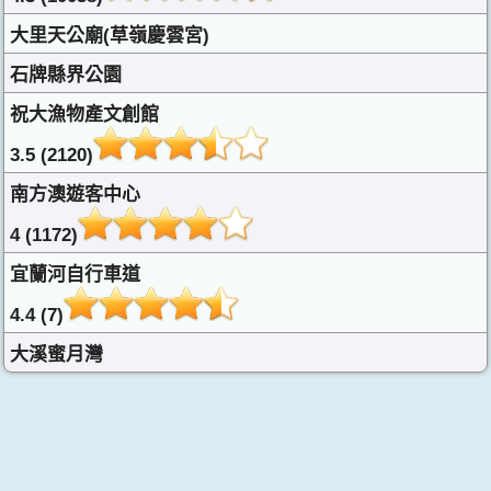
大里天公廟(草嶺慶雲宮)
石牌縣界公園
祝大漁物產文創館
3.5 (2120)
南方澳遊客中心
4 (1172)
宜蘭河自行車道
4.4 (7)
大溪蜜月灣