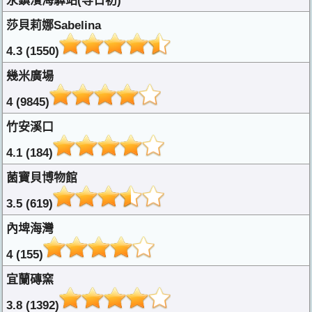
永鎮濱海驛站(等日初)
莎貝莉娜Sabelina
4.3 (1550)
幾米廣場
4 (9845)
竹安溪口
4.1 (184)
菌寶貝博物館
3.5 (619)
內埤海灣
4 (155)
宜蘭磚窯
3.8 (1392)