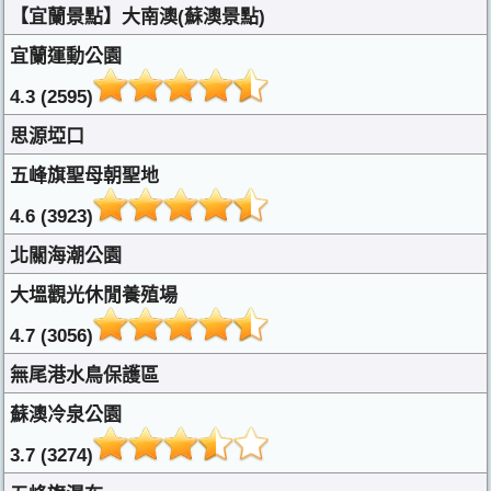
【宜蘭景點】大南澳(蘇澳景點)
宜蘭運動公園
4.3 (2595)
思源埡口
五峰旗聖母朝聖地
4.6 (3923)
北關海潮公園
大塭觀光休閒養殖場
4.7 (3056)
無尾港水鳥保護區
蘇澳冷泉公園
3.7 (3274)