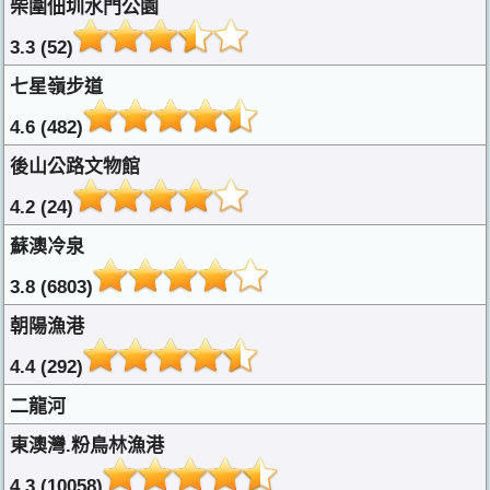
柴圍佃圳水門公園
3.3 (52)
七星嶺步道
4.6 (482)
後山公路文物館
4.2 (24)
蘇澳冷泉
3.8 (6803)
朝陽漁港
4.4 (292)
二龍河
東澳灣.粉鳥林漁港
4.3 (10058)