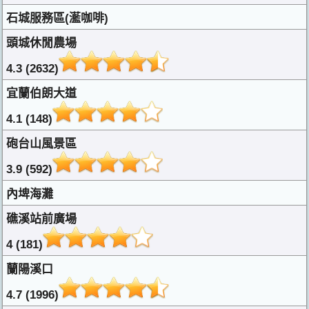
石城服務區(灆咖啡)
頭城休閒農場
4.3 (2632)
宜蘭伯朗大道
4.1 (148)
砲台山風景區
3.9 (592)
內埤海灘
礁溪站前廣場
4 (181)
蘭陽溪口
4.7 (1996)