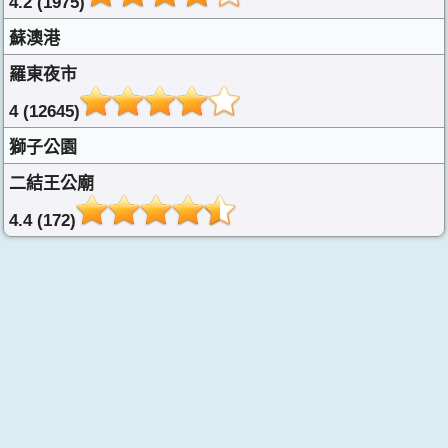
4.2 (1975)
蘇澳港
羅東夜市
4 (12645)
獅子公園
二結王公廟
4.4 (172)