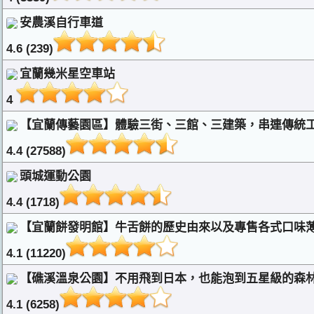
安農溪自行車道
4.6 (239)
宜蘭幾米星空車站
4
【宜蘭傳藝園區】體驗三街、三館、三建築，串連傳統工
4.4 (27588)
頭城運動公園
4.4 (1718)
【宜蘭餅發明館】牛舌餅的歷史由來以及專售各式口味薄
4.1 (11220)
【礁溪溫泉公園】不用飛到日本，也能泡到五星級的森
4.1 (6258)