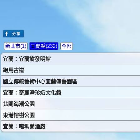
新北市(1)
宜蘭縣(232)
全部
宜蘭：宜蘭餅發明館
跑馬古道
國立傳統藝術中心宜蘭傳藝園區
宜蘭：奇麗灣珍奶文化館
北關海潮公園
東港榕樹公園
宜蘭：噶瑪蘭酒廠