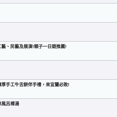
藝、民藝及展演!親子一日遊推薦!
厚手工牛舌餅伴手禮，來宜蘭必敗!
林風呂裸湯