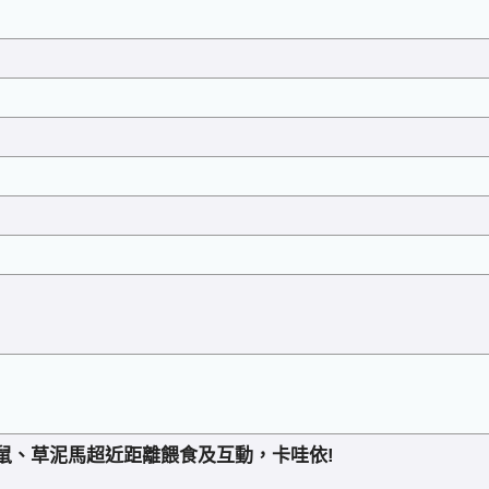
鼠、草泥馬超近距離餵食及互動，卡哇依!