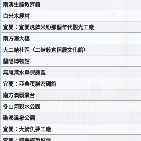
南澳生態教育館
白米木屐村
宜蘭：宜蘭虎牌米粉那個年代觀光工廠
南方澳大橋
大二結社區（二結穀倉稻農文化館）
蘭陽博物館
無尾港水鳥保護區
宜蘭：亞典蛋糕密碼館
南方澳觀景台
冬山河親水公園
礁溪溫泉公園
宜蘭：大鯖魚夢工廠
宜蘭：蜡藝蜡筆城堡