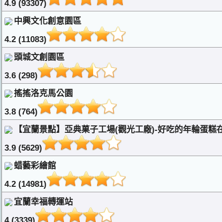
4.9 (93307)
中興文化創意園區
4.2 (11083)
頭城文創園區
3.6 (298)
搖搖洛克馬公園
3.8 (764)
【宜蘭景點】亞典菓子工場(觀光工廠)-好吃的年輪蛋糕在
3.9 (5629)
蜡藝彩繪館
4.2 (14981)
宜蘭幸福轉運站
4 (3339)