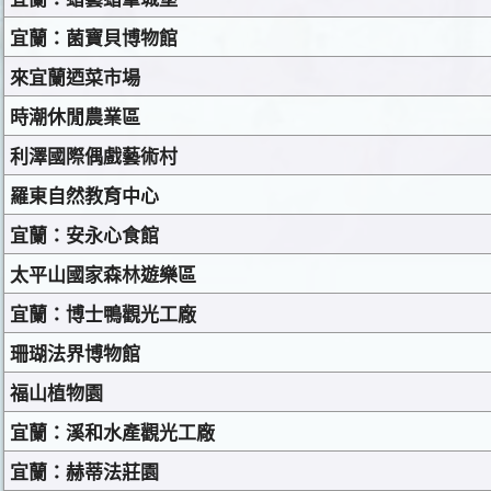
宜蘭：菌寶貝博物館
來宜蘭迺菜市場
時潮休閒農業區
利澤國際偶戲藝術村
羅東自然教育中心
宜蘭：安永心食館
太平山國家森林遊樂區
宜蘭：博士鴨觀光工廠
珊瑚法界博物館
福山植物園
宜蘭：溪和水產觀光工廠
宜蘭：赫蒂法莊園