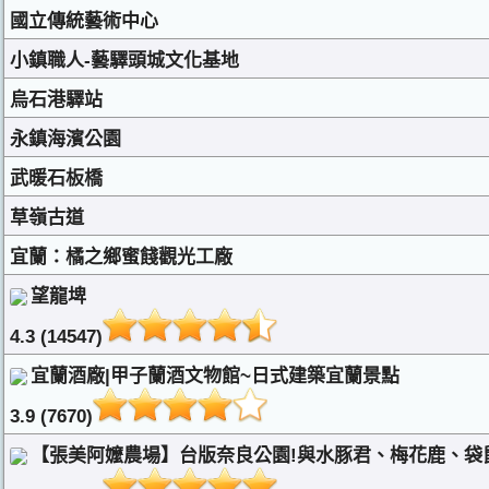
國立傳統藝術中心
小鎮職人-藝驛頭城文化基地
烏石港驛站
永鎮海濱公園
武暖石板橋
草嶺古道
宜蘭：橘之鄉蜜餞觀光工廠
望龍埤
4.3 (14547)
宜蘭酒廠|甲子蘭酒文物館~日式建築宜蘭景點
3.9 (7670)
【張美阿嬤農場】台版奈良公園!與水豚君、梅花鹿、袋