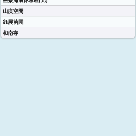
鹽寮海濱休息區(北)
山度空間
鈺展苗圃
和南寺