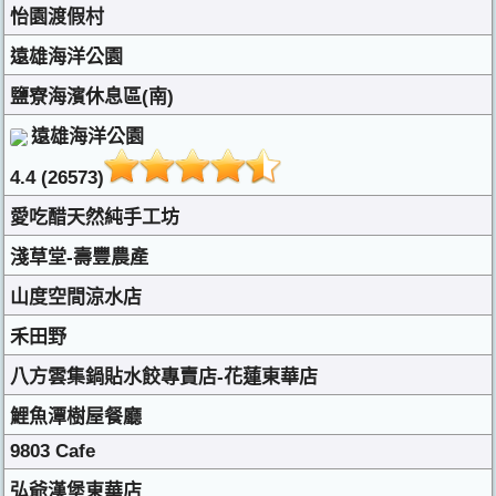
怡園渡假村
遠雄海洋公園
鹽寮海濱休息區(南)
遠雄海洋公園
4.4 (26573)
愛吃醋天然純手工坊
淺草堂-壽豐農產
山度空間涼水店
禾田野
八方雲集鍋貼水餃專賣店-花蓮東華店
鯉魚潭樹屋餐廳
9803 Cafe
弘爺漢堡東華店