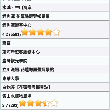
水璉、牛山海岸
鯉魚潭-花蓮縣壽豐鄉景景
鯉魚潭遊客中心
4.2 (5591)
鹽寮
東海岸遊客服務中心
臺灣觀光學院
立川漁場-花蓮縣壽豐鄉景點
東華大學
白鮑溪【花蓮壽豐鄉景點】
雲山水植物農場
3.7 (293)