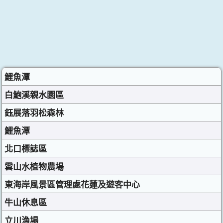
鯉魚潭
白鮑溪親水園區
鈺展落羽松森林
鯉魚潭
北口標誌區
雲山水植物農場
東海岸風景區管理處花蓮及遊客中心
牛山休息區
立川漁場