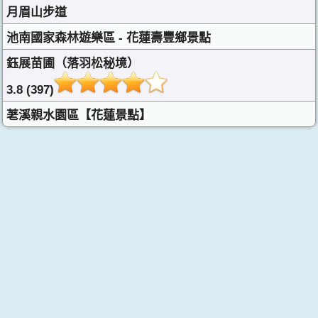
月眉山步道
池南國家森林遊樂區 - 花蓮壽豐鄉景點
鈺展苗圃（落羽松秘境）
3.8 (397)
荖溪親水園區【花蓮景點】