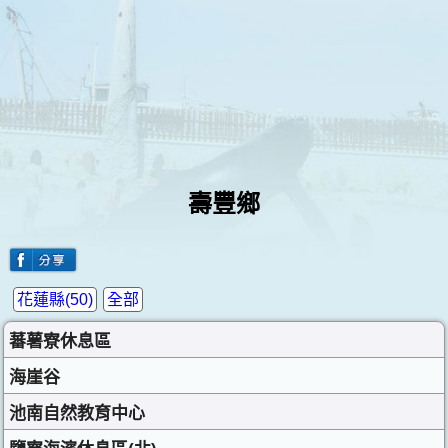
壽豐鄉
花蓮縣(50)
全部
蕃薯寮休息區
海崖谷
池南自然教育中心