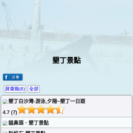
墾丁景點
屏東縣(6)
全部
墾丁白沙灣-游泳,夕陽~墾丁一日遊
4.7 (7)
貓鼻頭．墾丁景點