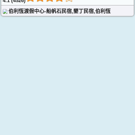
4.1 (4526)
伯利恆渡假中心-船帆石民宿,墾丁民宿,伯利恆