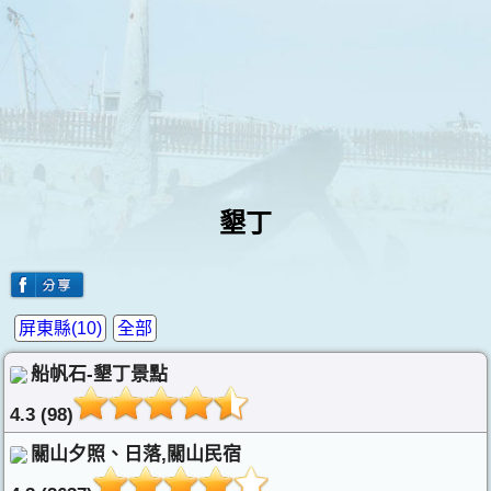
墾丁
屏東縣(10)
全部
船帆石-墾丁景點
4.3 (98)
關山夕照、日落,關山民宿