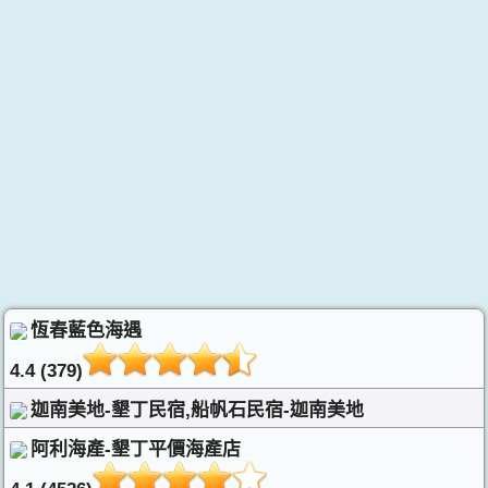
恆春藍色海遇
4.4 (379)
迦南美地-墾丁民宿,船帆石民宿-迦南美地
阿利海產-墾丁平價海產店