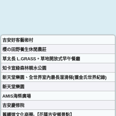
吉安好客藝術村
櫻の田野養生休閒農莊
草太長 L.GRASS。草地開放式早午餐廳
知卡宣綠森林親水公園
新天堂樂園、全世界室內最長溜滑梯(獲金氏世界紀錄)
新天堂樂園
AMIS海祭廣場
吉安慶修院
舊鐵道文化商圈-【花蓮吉安鄉景點】