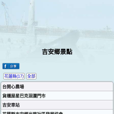
吉安鄉景點
花蓮縣(17)
全部
台開心農場
貨櫃屋星巴克洄瀾門市
吉安車站