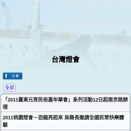
台灣燈會
全部
「2011臺東元宵民俗嘉年華會」系列活動12日起南京路辦
理
2011桃園燈會－恐龍亮起來 吳縣長邀請全國民眾快樂體
驗