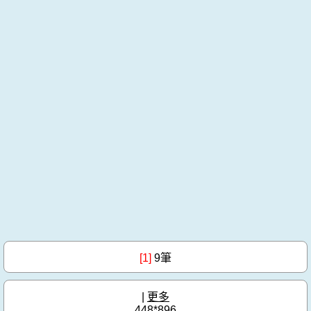
[1]
9筆
|
更多
448*896