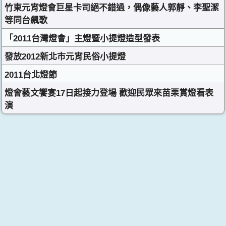
竹東元宵燈會巨星卡司絕不錯過，偶像藝人郭靜、李聖潔
等同台飆歌
「2011台灣燈會」主燈暨小提燈造型發表
發放2012新北市元宵民俗小提燈
2011台北燈節
燈會藝文饗宴17日起接力登場 歡迎民眾來苗栗賞燈看表
演