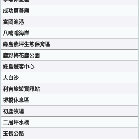
成功萬善廟
富岡漁港
八嗡嗡海岸
綠島紫坪生態保育區
鹿野梅花鹿公園
綠島遊客中心
大白沙
利吉旅遊資訊站
堺橋休息區
初鹿牧場
二層坪水橋
玉長公路