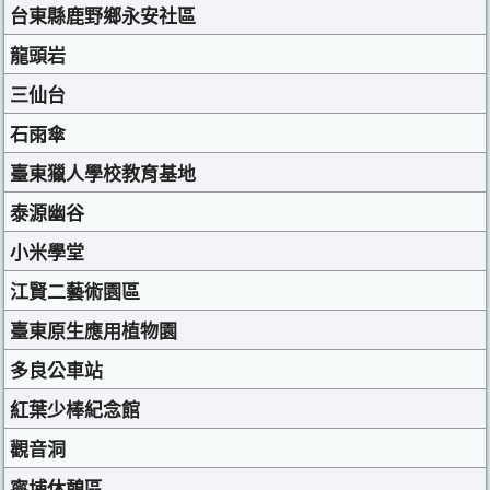
台東縣鹿野鄉永安社區
龍頭岩
三仙台
石雨傘
臺東獵人學校教育基地
泰源幽谷
小米學堂
江賢二藝術園區
臺東原生應用植物園
多良公車站
紅葉少棒紀念館
觀音洞
寧埔休憩區