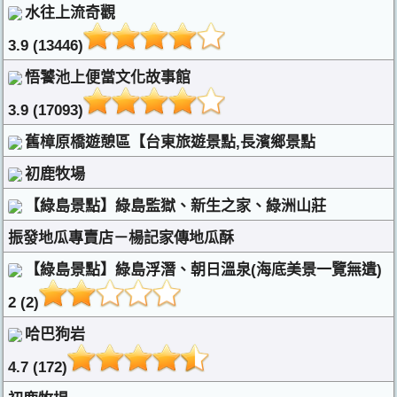
水往上流奇觀
3.9 (13446)
悟饕池上便當文化故事館
3.9 (17093)
舊樟原橋遊憩區【台東旅遊景點,長濱鄉景點
初鹿牧場
【綠島景點】綠島監獄、新生之家、綠洲山莊
振發地瓜專賣店－楊記家傳地瓜酥
【綠島景點】綠島浮潛、朝日溫泉(海底美景一覽無遺)
2 (2)
哈巴狗岩
4.7 (172)