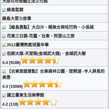
大原花布燈籠生活文化館
綠島監獄
綠島大哥ㄉ故事
【綠島景點】大白沙、睡美女與哈巴狗、小長城
花東三日遊-花蓮、台東、阿里山之旅
2012臺灣熱氣球嘉年華
伯朗大道-天堂路(金城武大道)．金城武大樹
4.4 (9186)
【台東旅遊景點】台東森林公園．琵琶湖 -令人屏息的
美景
4.4 (15069)
國立臺東生活美學館
4.2 (118)