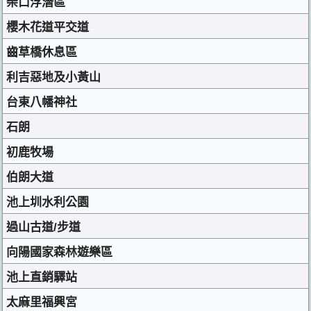
柴口浮潛區
櫻木花道平交道
齒草橋休息區
利吉惡地及小黃山
台東八幡神社
石朗
初鹿牧場
伯朗大道
池上圳水利公園
過山古道/步道
向陽國家森林遊樂區
池上直銷驛站
太麻里福興宮