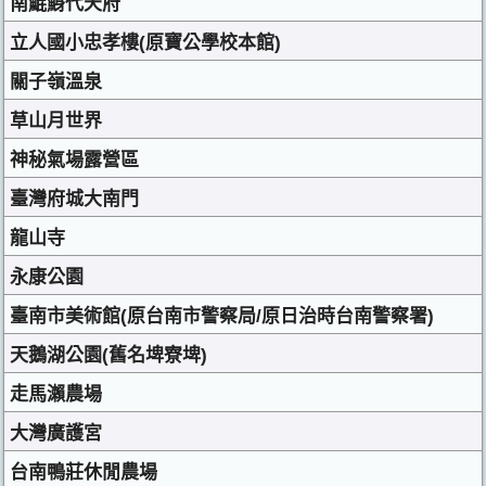
南鯤鯓代天府
立人國小忠孝樓(原寶公學校本館)
關子嶺溫泉
草山月世界
神秘氣場露營區
臺灣府城大南門
龍山寺
永康公園
臺南市美術館(原台南市警察局/原日治時台南警察署)
天鵝湖公園(舊名埤寮埤)
走馬瀨農場
大灣廣護宮
台南鴨莊休閒農場