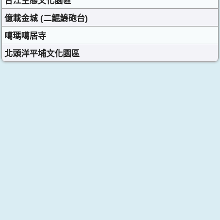
台江生態文化園區
億載金城 (二鯤鯓砲台)
噶瑪噶居寺
北頭洋平埔文化園區