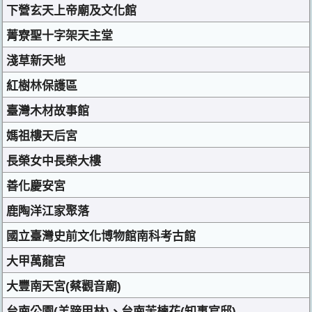
下營玄天上帝廟及文化館
菁寮聖十字架天主堂
淺草新天地
紅樹林保護區
臺灣木材故事館
媽祖樓天后宮
長榮女中長榮大樓
善化慶安宮
鹿陶洋江家聚落
國立臺灣史前文化博物館南科考古館
大甲萬龍宮
大豐南天宮(蔡觀音廟)
台南公園(羊蹄甲林)、台南苦楝花(知事官邸)