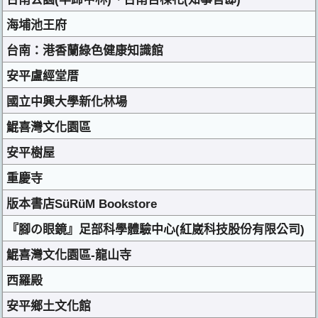
海埔池王府
台南：港香蘭綠色健康知識館
安平盧經堂厝
國立中興大學新化林場
鯤喜灣文化園區
安平樹屋
重慶寺
版本書店SüRüM Bookstore
『腳の眼鏡』足部科學體驗中心(紅崴科技股份有限公司)
鯤喜灣文化園區-龍山寺
西羅殿
安平鄉土文化館