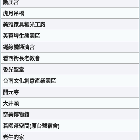
護庇宮
虎月吊橋
美雅家具觀光工廠
芙蓉埤生態園區
鐵線橋通濟宮
看西街長老教會
香光聖堂
台南文化創意產業園區
開元寺
大井頭
奇美博物館
若晞茶空間(原台鹽宿舍)
老牛的家