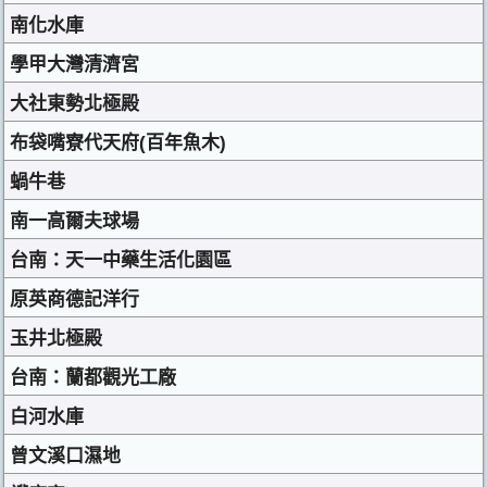
南化水庫
學甲大灣清濟宮
大社東勢北極殿
布袋嘴寮代天府(百年魚木)
蝸牛巷
南一高爾夫球場
台南：天一中藥生活化園區
原英商德記洋行
玉井北極殿
台南：蘭都觀光工廠
白河水庫
曾文溪口濕地