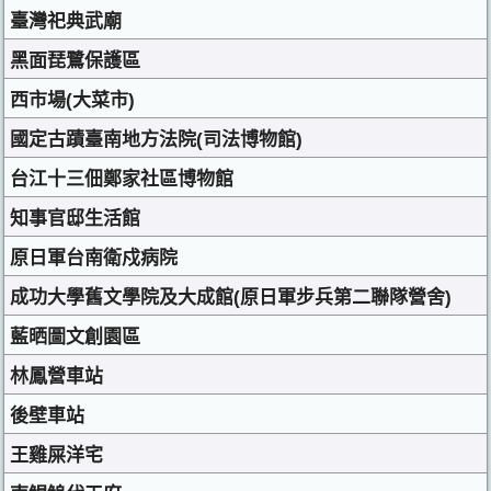
臺灣祀典武廟
黑面琵鷺保護區
西市場(大菜市)
國定古蹟臺南地方法院(司法博物館)
台江十三佃鄭家社區博物館
知事官邸生活館
原日軍台南衛戍病院
成功大學舊文學院及大成館(原日軍步兵第二聯隊營舍)
藍晒圖文創園區
林鳳營車站
後壁車站
王雞屎洋宅