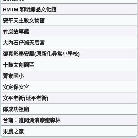
HMTM 和明織品文化館
安平天主教文物館
竹炭故事館
大內石仔瀨天后宮
御真影奉安殿(原新化尋常小學校)
十鼓文創園區
菁寮國小
安定保安宮
安平老街(延平老街)
鄭成功祖廟
台南：雅聞湖濱療癒森林
果農之家