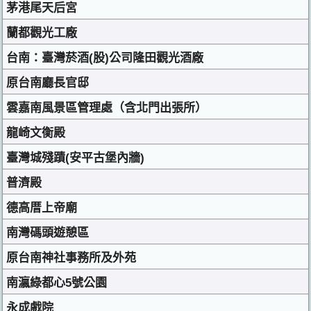
茅港尾天后宮
蘭都觀光工廠
台南：臺灣菸酒(股)公司隆田觀光酒廠
原台南廳長官邸
雲嘉南風景區管理處（含北門出張所）
龍崎文衡殿
臺灣城殘蹟(安平古堡內牆)
普濟殿
德高厝上帝廟
南灣碼頭遊憩區
原台南神社事務所及外苑
南瀛綠都心5號公園
永成戲院