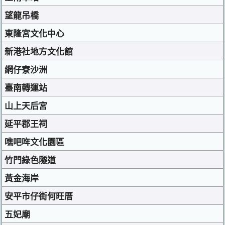
望龍吊橋
東隆宮文化中心
新港社地方文化館
網仔寮沙洲
臺南轉運站
山上天后宮
延平郡王祠
噍吧哖文化園區
竹門綠色隧道
黃金海岸
安平市仔街何旺厝
五妃廟