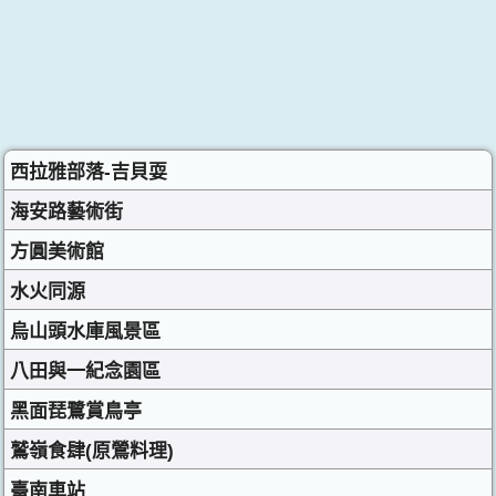
西拉雅部落-吉貝耍
海安路藝術街
方圓美術館
水火同源
烏山頭水庫風景區
八田與一紀念園區
黑面琵鷺賞鳥亭
鷲嶺食肆(原鶯料理)
臺南車站