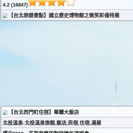
4.2 (16847)
【台北旅遊景點】國立歷史博物館之微笑彩俑特展
【台北西門町住宿】華麗大飯店
北投溫泉-北投溫泉旅館,飯店,民宿,住宿,湯屋