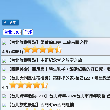
台北市(6)
全部
【台北旅遊景點】萬華龍山寺-二級古蹟之行
4.5 (43951)
【台北旅遊景點】中正紀念堂之放空之旅
【團購美食】亞尼克十勝生乳捲。綿滑細緻的好口感，我
【台北大同區住宿推薦】夾腳拖的家-長安122。老屋改
4.4
【台北跨年活動2209】台北跨年-2020台北市跨年晚會|台北
【台北旅遊景點】西門町vs西門紅樓