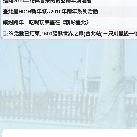
邁向2010—花與音樂的對話跨年演唱會
臺北最HIGH新年城--2010年跨年系列活動
繽紛跨年 吃喝玩樂盡在《精彩臺北》
※活動已結束,1600貓熊世界之旅(台北站)－只剩最後一