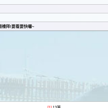
個禮拜!要看要快囉~
[1]
13筆