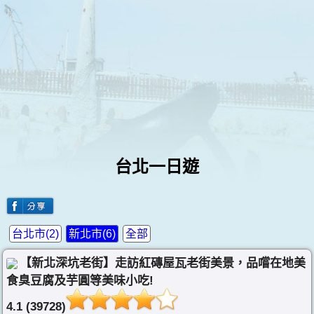
台北一日遊
台北市(2)
新北市(6)
全部
【新北深坑老街】走訪紅磚屋瓦老街美景，品嚐在地美
食臭豆腐及芋圓等美味小吃!
4.1 (39728)