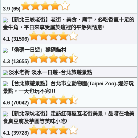
3.9 (65)
【新北三峽老街】老街．美食．廟宇，必吃香氣十足的
金牛角，平日來享受屬於這裡的平靜與愜意!
4.1 (31596)
「侯硐一日遊」猴硐貓村
4.3 (13655)
淡水老街-淡水一日遊~台北旅遊景點
【台北旅遊景點】台北市立動物園(Taipei Zoo)-爆好玩
景點，一天也玩不完!!!
4.6 (70042)
【新北深坑老街】走訪紅磚屋瓦老街美景，品嚐在地美
食臭豆腐及芋圓等美味小吃!
4.1 (39728)