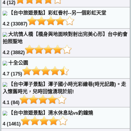
4 (12)
【台中旅遊景點】彩虹眷村--另一個彩虹天堂
4.2 (33087)
大坑情人橋【橋身與地面映對射出完美心形】台中約會
拍照聖地
4.2 (3882)
十全公園
4.7 (175)
【台中潭子景點】潭子國小時光彩繪巷(時光記趣)。走
入懷舊時光，兒時回憶湧現於前!
4.1 (84)
【台中旅遊景點】清水休息站vs釣鐘燒
4 (1461)