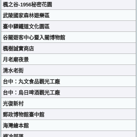
楓之谷-1956秘密花園
武陵國家森林遊樂區
臺中驛鐵道文化園區
谷關遊客中心暨入關博物館
楓樹誠實商店
月老廟夜景
清水老街
台中：丸文食品觀光工廠
台中：烏日啤酒觀光工廠
光復新村
郵政博物館臺中館
海灣繪本館
裡冷部落