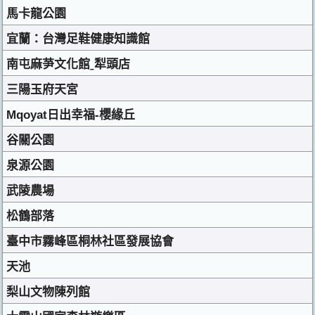
馬卡龍公園
宜蘭：台灣足鞋健康知識館
南屯麻芛文化館ˍ犁頭店
三陽玉府天宮
Mqoyat日出幸福-櫻緣丘
谷關公園
泉源公園
武陵農場
松鶴部落
臺中市霧峰區桐林社區發展協會
天池
梨山文物陳列館