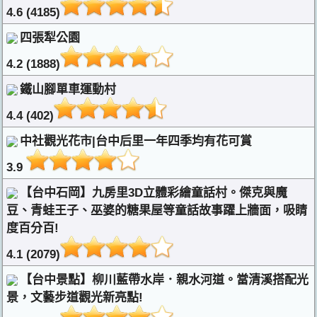
4.6 (4185)
四張犁公園
4.2 (1888)
鐵山腳單車運動村
4.4 (402)
中社觀光花市|台中后里一年四季均有花可賞
3.9
【台中石岡】九房里3D立體彩繪童話村。傑克與魔
豆、青蛙王子、巫婆的糖果屋等童話故事躍上牆面，吸睛
度百分百!
4.1 (2079)
【台中景點】柳川藍帶水岸．親水河道。當清溪搭配光
景，文藝步道觀光新亮點!