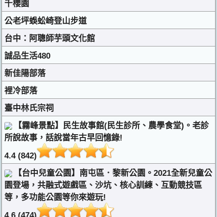
千櫻園
公老坪蜈蚣崎登山步道
台中：阿聰師芋頭文化館
誠品生活480
新佳陽部落
裡冷部落
臺中林氏宗祠
【霧峰景點】民生故事館(民生診所、農學食堂)。老診
所說故事，話說當年古早回憶錄!
4.4 (842)
【台中兒童公園】南屯區．黎新公園。2021全新兒童公
園登場，共融式遊戲區、沙坑、核心訓練、互動競技區
等，多功能公園等你來遊玩!
4.6 (474)