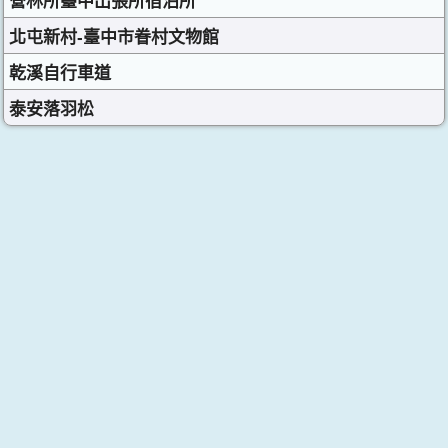
營林所臺中出張所宿泊所
北屯新村-臺中市眷村文物館
乾溪自行車道
泰安落羽松