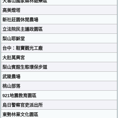
大雪山國家森林遊樂區
高美燈塔
新社莊園休閒農場
立法院民主議政園區
梨山耶穌堂
台中：鞋寶觀光工廠
大肚萬興宮
梨山賓館生態環保步道
武陵農場
桃山部落
921地震教育園區
烏日警察官吏派出所
東勢林業文化園區