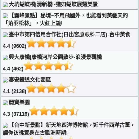
大坑蝴蝶橋|清新橋~猶如蝴蝶展翅美景
【霧峰景點】秘境~不用飛國外，也能看到美翻天的
「落羽松林」，火紅上鏡!
臺中市第四信用合作社(日出宮原眼科二店)-台中美食
4.4 (9602)
興大康橋|康橋河岸公園散步-浪漫景觀橋
4.4 (462)
泰安鐵道文化園區
4.1 (2138)
麗寶樂園
4.3 (37116)
【台中新景點】新天地西洋博物館。近千件西洋古董，
讓你彷彿置身在古歐洲時期!