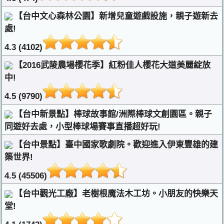
【台中文心森林公園】新增兒童遊戲設施，親子遊新去
處!
4.3 (4102)
【2016武陵農場櫻花季】紅粉佳人櫻花大道美麗綻放
中!
4.5 (9790)
【台中新景點】棒球故事館/洲際棒球文創園區。親子
同遊好去處，小型棒球場賽事直播超好玩!
【台中景點】臺中國家歌劇院。歡迎進入伊東豐雄的建
築世界!
4.5 (45506)
【台中觀光工廠】老樹根魔法木工坊。小朋友的快樂天
堂!