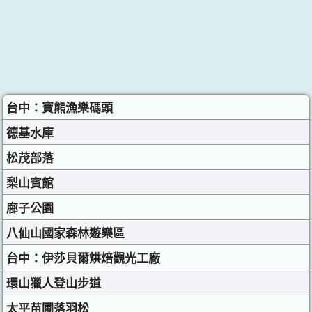
台中：寶熊漁樂碼頭
德基水庫
松茂部落
梨山賓館
廍子公園
八仙山國家森林遊樂區
台中：伊莎貝爾烘焙觀光工廠
環山獵人登山步道
太平苗圃落羽松