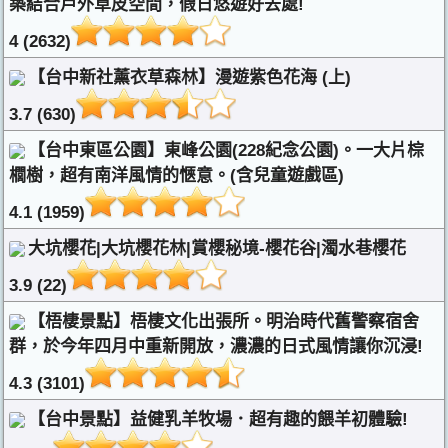
築結合戶外草皮空間，假日悠遊好去處!
4 (2632)
【台中新社薰衣草森林】漫遊紫色花海 (上)
3.7 (630)
【台中東區公園】東峰公園(228紀念公園)。一大片棕
櫚樹，超有南洋風情的愜意。(含兒童遊戲區)
4.1 (1959)
大坑櫻花|大坑櫻花林|賞櫻秘境-櫻花谷|濁水巷櫻花
3.9 (22)
【梧棲景點】梧棲文化出張所。明治時代舊警察宿舍
群，於今年四月中重新開放，濃濃的日式風情讓你沉浸!
4.3 (3101)
【台中景點】益健乳羊牧場．超有趣的餵羊初體驗!