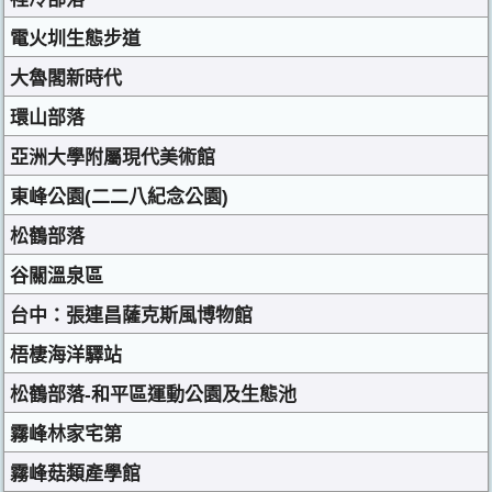
電火圳生態步道
大魯閣新時代
環山部落
亞洲大學附屬現代美術館
東峰公園(二二八紀念公園)
松鶴部落
谷關溫泉區
台中：張連昌薩克斯風博物館
梧棲海洋驛站
松鶴部落-和平區運動公園及生態池
霧峰林家宅第
霧峰菇類產學館