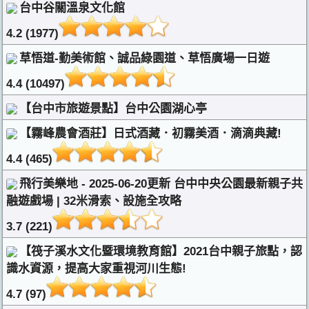
台中谷關溫泉文化館
4.2 (1977)
草悟道-勤美術館、誠品綠園道、草悟廣場一日遊
4.4 (10497)
【台中市旅遊景點】台中公園湖心亭
【霧峰農會酒莊】日式酒藏．初霧美酒．滴滴典藏!
4.4 (465)
飛行美樂地 - 2025-06-20更新 台中中央公園最新親子共
融遊戲場 | 32米滑索、設施全攻略
3.7 (221)
【筏子溪水文化暨環境教育館】2021台中親子旅點，認
識水資源，提高大家重視河川生態!
4.7 (97)