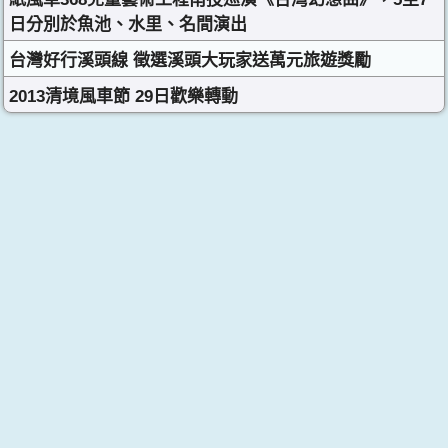
日分別於魚池、水里、名間演出
台灣好行溪頭線 徵選溪頭大玩家送萬元旅遊獎勵
2013清境風車節 29日歡樂轉動