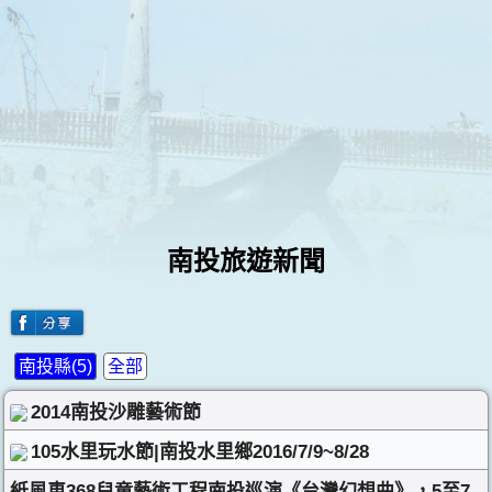
南投旅遊新聞
南投縣(5)
全部
2014南投沙雕藝術節
105水里玩水節|南投水里鄉2016/7/9~8/28
紙風車368兒童藝術工程南投巡演《台灣幻想曲》，5至7