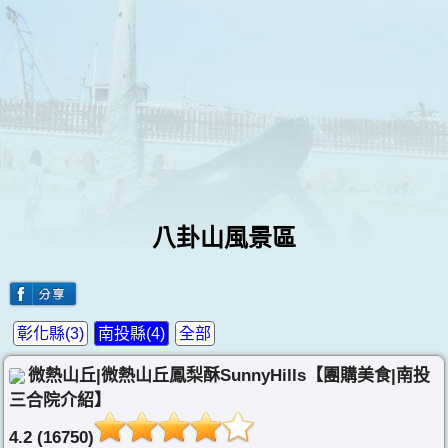
八卦山風景區
彰化縣(3)
南投縣(4)
全部
微熱山丘|微熱山丘鳳梨酥SunnyHills【團購美食|南投
三合院介紹】
4.2 (16750)