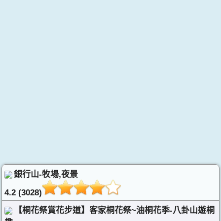
銀行山-牧場,夜景
4.2 (3028)
【桐花祭賞花步道】客家桐花祭~油桐花季-八卦山遊桐