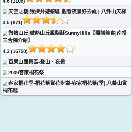
4.6 (1108)
天空之橋|猴探井遊憩區-觀看夜景好去處 | 八卦山天梯
3.5 (871)
微熱山丘|微熱山丘鳳梨酥SunnyHills【團購美食|南投
三合院介紹】
4.2 (16750)
百果山風景區-登山、夜景
2009客家桐花祭
客家桐花季-桐花祭賞花步道-客家桐花祭(季),八卦山賞
桐花趣