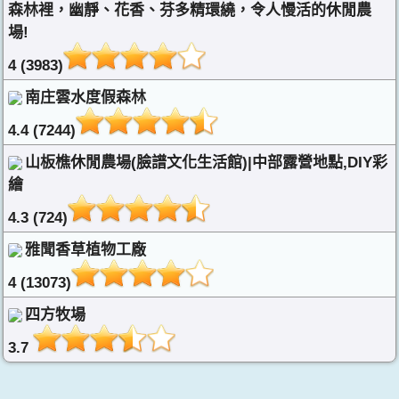
森林裡，幽靜、花香、芬多精環繞，令人慢活的休閒農
場!
4 (3983)
南庄雲水度假森林
4.4 (7244)
山板樵休閒農場(臉譜文化生活館)|中部露營地點,DIY彩
繪
4.3 (724)
雅聞香草植物工廠
4 (13073)
四方牧場
3.7