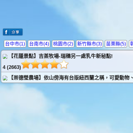
台中市(1)
台南市(4)
桃園市(2)
新竹縣市(3)
苗栗縣(5)
【花蓮景點】吉蒸牧場-瑞穗另一處乳牛新秘點!
4 (2663)
【崇德瑩農場】依山傍海有台版紐西蘭之稱，可愛動物、