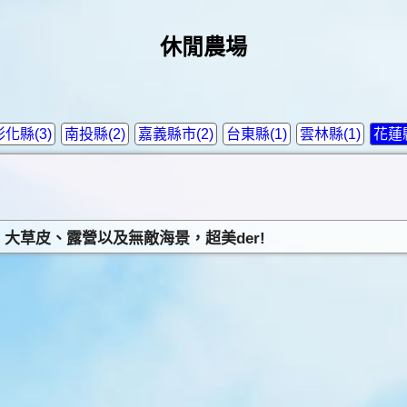
休閒農場
彰化縣(3)
南投縣(2)
嘉義縣市(2)
台東縣(1)
雲林縣(1)
花蓮縣
大草皮、露營以及無敵海景，超美der!