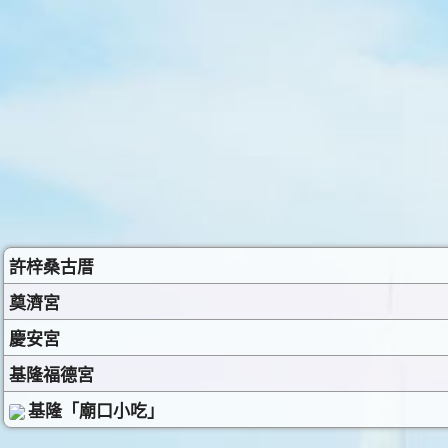
許梓桑古厝
奠濟宮
慶安宮
基隆福德宮
基隆「廟口小吃」