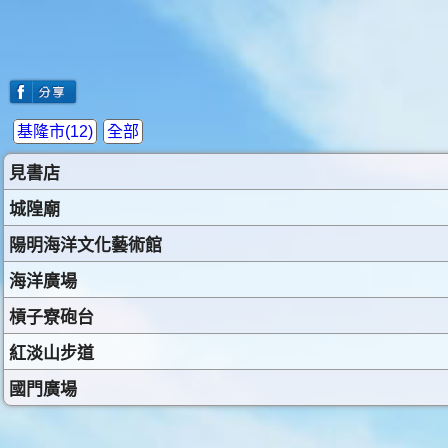
基隆市(12)
全部
見書店
城隍廟
陽明海洋文化藝術館
海洋廣場
槓子寮砲台
紅淡山步道
國門廣場