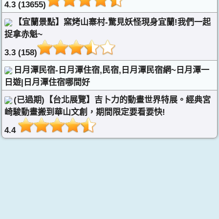
4.3 (13655)
【宜蘭景點】窯烤山寨村-驚見妖怪現身宜蘭!我們一起
捉拿赤魁~
3.3 (158)
日月潭民宿-日月潭住宿,民宿,日月潭民宿網~日月潭一
日遊|日月潭住宿哪間好
(已過期)【台北展覽】吉卜力的動畫世界特展。經典宮
崎駿動畫搬到華山文創，期間限定要看要快!
4.4