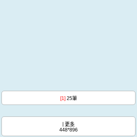
[1]
25筆
|
更多
448*896