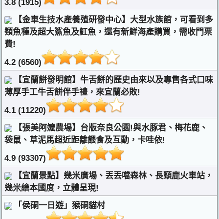
3.8 (1915)
【金車生技水產養殖研發中心】大型水族館，可看到多
類魚種及超大鯊魚及魟魚，還有新鮮海產購買，需收門票
費!
4.2 (6560)
【宜蘭餅發明館】牛舌餅的歷史由來以及專售各式口味
薄厚手工牛舌餅伴手禮，來宜蘭必敗!
4.1 (11220)
【張美阿嬤農場】台版奈良公園!與水豚君、梅花鹿、
袋鼠、草泥馬超近距離餵食及互動，卡哇依!
4.9 (93307)
【宜蘭景點】幾米廣場、丟丟噹森林、長頸鹿火車站，
幾米繪本國度，立體呈現!
「侯硐一日遊」猴硐貓村