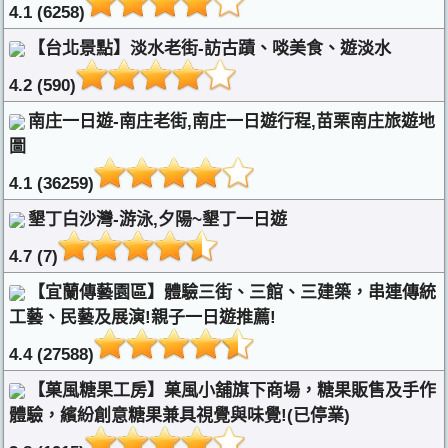
4.1 (6258)
【台北景點】淡水老街-訪古蹟、啖美食、遊淡水
4.2 (590)
南庄一日遊-南庄老街,南庄一日遊行程,苗栗南庄旅遊地
圖
4.1 (36259)
墾丁白沙灣-游泳,夕陽~墾丁一日遊
4.7 (7)
【宜蘭傳藝園區】體驗三街、三館、三建築，串連傳統
工藝、民藝及展演!親子一日遊推薦!
4.4 (27588)
【菓風糖果工房】菓風小舖旗下商場，糖果販售及手作
體驗，繽紛創意糖果兼具視覺與味覺!(已停業)