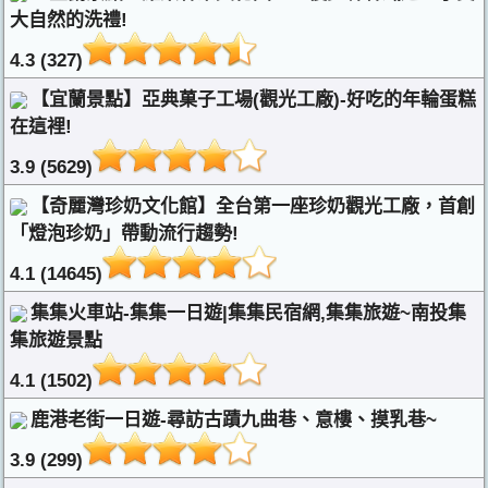
大自然的洗禮!
4.3 (327)
【宜蘭景點】亞典菓子工場(觀光工廠)-好吃的年輪蛋糕
在這裡!
3.9 (5629)
【奇麗灣珍奶文化館】全台第一座珍奶觀光工廠，首創
「燈泡珍奶」帶動流行趨勢!
4.1 (14645)
集集火車站-集集一日遊|集集民宿網,集集旅遊~南投集
集旅遊景點
4.1 (1502)
鹿港老街一日遊-尋訪古蹟九曲巷、意樓、摸乳巷~
3.9 (299)